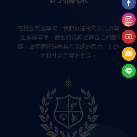
有興趣的科目出發，一步步練
習邏輯推理、問題分析與自主
學習能力。如果你也好奇孩子
在桃園美國學校，我們以這樣的方式為學
適不適合、該從哪個科目開始
生做好準備，使他們能夠選擇自己的道
準備，這篇會從基本認識、科
路，並準備好過著具有深遠的智力、創造
目選擇到備賽重點，帶你了解
力和社會影響的生活。
奧林匹亞競賽是什麼。