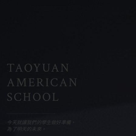
課程總覽
社群
行事曆
活動與消息
TAOYUAN
聯絡
AMERICAN
SCHOOL
今天就讓我們的學生做好準備，
為了明天的未來。