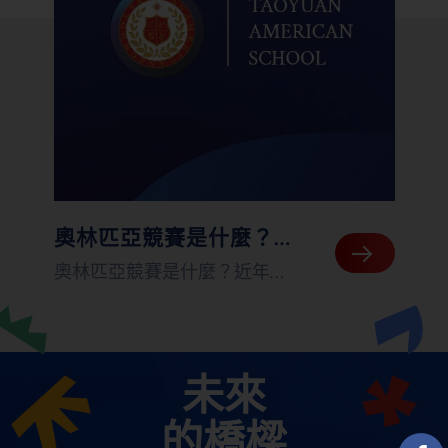
奧林匹亞競賽是什麼？從
科目選擇到比賽流程，5
奧林匹亞競賽是什麼？近年
來，越來越多重視國際教育與
常
個備賽重點全掌握
海外升學的家庭，開始注意到
這場學術比賽。它不是只有數
未來
理高手才能參加，也不是單純
比誰會解難題，而是讓學生從
的橋樑